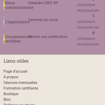
Héros
Atteindre 2000 XP
utilisateurs
communautaire
récompensés
1
Terminer un cours
L'expérimenté
utilisateurs
récompensés
0
Connaissances
Obtenir une certification
utilisateurs
certifiées
récompensés
Liens utiles
Page d'accueil
À propos
Séances mensuelles
Formation certifiante
Boutique
Bloc